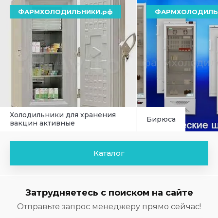
.рф
ФАРМХОЛОДИЛЬНИКИ.рф
ФАРМХ
ения
Бирюса
Полаир (
Каталог
Затрудняетесь с поиском на сайте
Отправьте запрос менеджеру прямо сейчас!