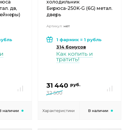
рюса
холодильник
ал. дв,
Бирюса-250K-G (6G) метал.
тейнеры)
дверь
Артикул:
нет
рубль
1 фармик = 1 рубль
314 бонусов
 и
Как копить и
тратить!
31 440
руб.
32 500
В наличии
Характеристики
В наличии