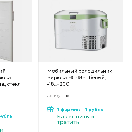
ий
Мобильный холодильник
рюса
Бирюса НС-18P1 белый,
в., стекл
-18...+20С
Артикул:
нет
1 фармик = 1 рубль
рубль
Как копить и
тратить!
 и