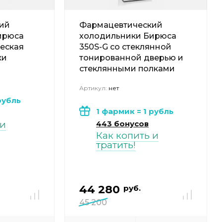
ий
Фармацевтический
ирюса
холодильники Бирюса
ческая
350S-G со стеклянной
ки
тонированной дверью и
стеклянными полками
Артикул:
нет
рубль
1 фармик = 1 рубль
 и
443 бонусов
Как копить и
тратить!
44 280
руб.
45 200