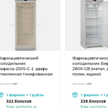
Фармацевтический
Фармацевтическ
холодильник
холодильник Би
Бирюса-250S-G 💉 дверь
280К-GB (метал. д
стеклянная тонированная
полки, ящики)
ртикул:
нет
Артикул:
нет
1 фармик = 1 рубль
1 фармик = 1 
322 бонусов
336 бонусов
Как копить и
Как копить