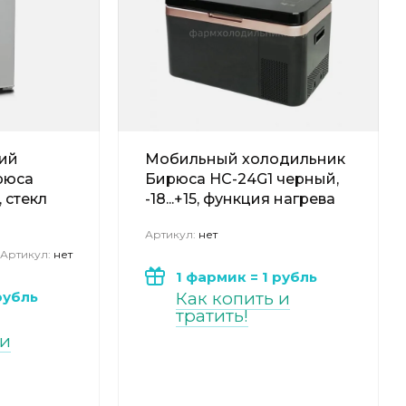
ий
Мобильный холодильник
рюса
Бирюса НС-24G1 черный,
, стекл
-18...+15, функция нагрева
Артикул:
нет
Артикул:
нет
1 фармик = 1 рубль
рубль
Как копить и
тратить!
 и