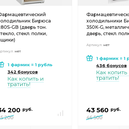
Фармацевтический
Фармацевтическ
холодильник Бирюса
холодильники Б
280S-GB (дверь тон.
350К-G, металли
стекло, стекл. полки,
дверь, стекл. пол
ящики)
Артикул:
нет
ртикул:
нет
1 фармик = 1 
1 фармик = 1 рубль
436 бонусов
342 бонусов
Как копить
тратить!
Как копить и
тратить!
34 200
43 560
руб.
руб.
35 200
46 500