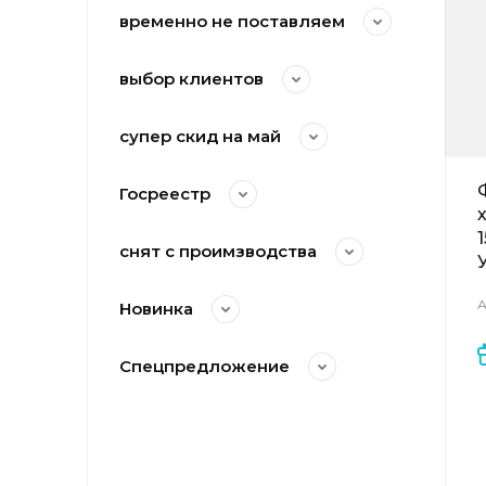
временно не поставляем
выбор клиентов
супер скид на май
Госреестр
снят с проимзводства
А
Новинка
Спецпредложение