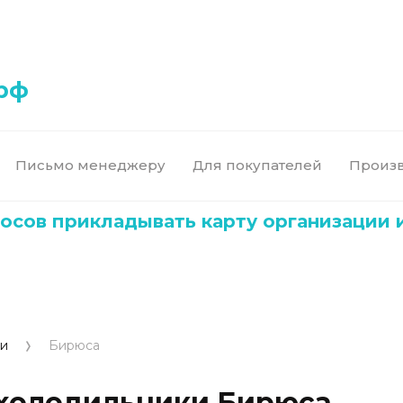
рф
Письмо менеджеру
Для покупателей
Произ
прикладывать карту организации или И
ки
Бирюса
холодильники Бирюса