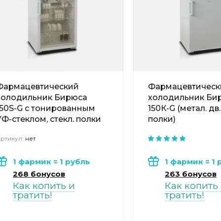
Фармацевтический
Фармацевтическ
холодильник Бирюса
холодильник Би
150S-G с тонированным
150К-G (метал. дв.
УФ-стеклом, стекл. полки
полки)
ртикул:
нет
1 фармик = 1 рубль
1 фармик = 1 
268 бонусов
263 бонусов
Как копить и
Как копить
тратить!
тратить!