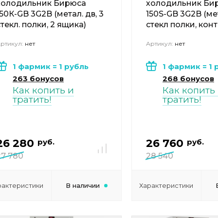
холодильник Бирюса
холодильник Би
150К-GB 3G2B (метал. дв, 3
150S-GB 3G2B (мет
стекл. полки, 2 ящика)
стекл полки, кон
ртикул:
нет
Артикул:
нет
1 фармик = 1 рубль
1 фармик = 1 
263 бонусов
268 бонусов
Как копить и
Как копить
тратить!
тратить!
26 280
26 760
руб.
руб.
27 780
28 540
рактеристики
В наличии
Характеристики